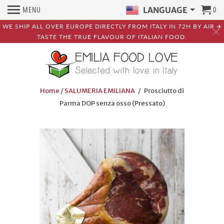
MENU
0
LANGUAGE
WE SHIP ALL OVER EUROPE DIRECTLY FROM ITALY IN 72H BY AIR ✈️
TASTE THE TRUE FLAVOUR OF ITALIAN FOOD.
Home
/
SALUMERIA EMILIANA
/ Prosciutto di
Parma DOP senza osso (Pressato)