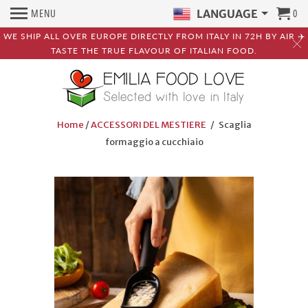
MENU
0
LANGUAGE
WE SHIP ALL OVER EUROPE DIRECTLY FROM ITALY IN 72H BY AIR ✈️
TASTE THE TRUE FLAVOUR OF ITALIAN FOOD.
Home
/
ACCESSORI DEL MESTIERE
/ Scaglia
formaggio a cucchiaio