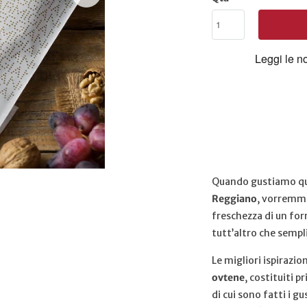
Quando gustiamo qua
Reggiano
, vorremmo
freschezza di un for
tutt’altro che sempl
Le migliori ispirazio
ovtene
, costituiti 
di cui sono fatti i g