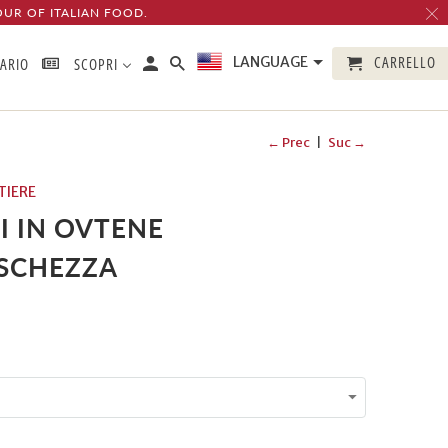
OUR OF ITALIAN FOOD.
CARRELLO
LANGUAGE
TARIO
SCOPRI
← Prec
|
Suc →
TIERE
I IN OVTENE
SCHEZZA