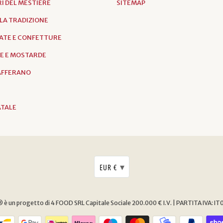
I DEL MESTIERE
SITEMAP
LLA TRADIZIONE
ATE E CONFETTURE
E E MOSTARDE
ZAFFERANO
ATALE
▾
EUR €
è un progetto di 4 FOOD SRL
Capitale Sociale 200.000 € I.V. | PARTITA IVA: