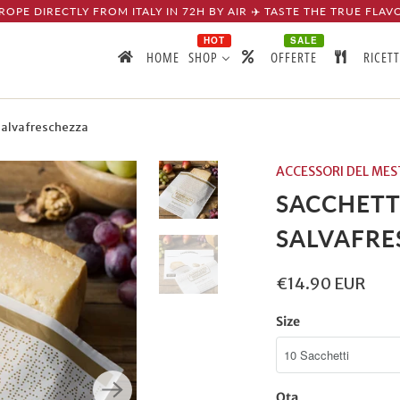
ROPE DIRECTLY FROM ITALY IN 72H BY AIR ✈️ TASTE THE TRUE FLAV
HOT
SALE
HOME
SHOP
OFFERTE
RICET
Salvafreschezza
ACCESSORI DEL MES
SACCHETT
SALVAFRE
€14.90 EUR
Size
Qta