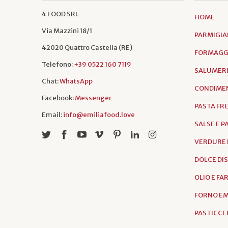
4 FOOD SRL
HOME
Via Mazzini 18/1
PARMIGIA
42020 Quattro Castella (RE)
FORMAGGI
Telefono:
+39 0522 160 7119
SALUMER
Chat:
WhatsApp
CONDIMEN
Facebook:
Messenger
PASTA FR
Email:
info@emiliafood.love
SALSE E 
VERDURE 
DOLCE DI
OLIO E FA
FORNO EM
PASTICCER