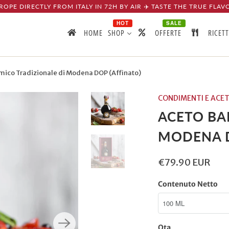
ROPE DIRECTLY FROM ITALY IN 72H BY AIR ✈️ TASTE THE TRUE FLAV
HOT
SALE
HOME
SHOP
OFFERTE
RICET
ico Tradizionale di Modena DOP (Affinato)
CONDIMENTI E ACE
ACETO BA
MODENA D
€79.90 EUR
Contenuto Netto
Qta