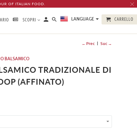
OUR OF ITALIAN FOOD.
CARRELLO
LANGUAGE
TARIO
SCOPRI
← Prec
|
Suc →
TO BALSAMICO
LSAMICO TRADIZIONALE DI
OP (AFFINATO)