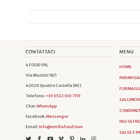
CONTATTACI
MENU
4 FOOD SRL
HOME
Via Mazzini 18/1
PARMIGIA
42020 Quattro Castella (RE)
FORMAGGI
Telefono:
+39 0522 160 7119
SALUMER
Chat:
WhatsApp
CONDIMEN
Facebook:
Messenger
PASTA FR
Email:
info@emiliafood.love
SALSE E 