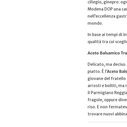
ciliegio, ginepro: og
Modena DOP una cara
nell’eccellenza gast
mondo.
In base ai tempi di i
qualità tra cui scegl
Aceto Balsamico Tra
Delicato, ma deciso.
piatto. È l’
Aceto Bal
giovane del fratell
arrosti e bolliti, m
il Parmigiano Reggia
fragole, oppure dive
riso. E non fermatev
trovare nuovi abbin