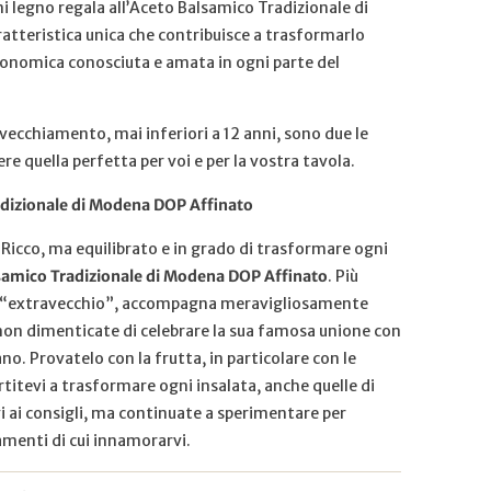
ni legno regala all’Aceto Balsamico Tradizionale di
tteristica unica che contribuisce a trasformarlo
ronomica conosciuta e amata in ogni parte del
nvecchiamento, mai inferiori a 12 anni, sono due le
iere quella perfetta per voi e per la vostra tavola.
dizionale di Modena DOP Affinato
 Ricco, ma equilibrato e in grado di trasformare ogni
samico Tradizionale di Modena DOP Affinato
. Più
o “extravecchio”, accompagna meravigliosamente
a non dimenticate di celebrare la sua famosa unione con
no. Provatelo con la frutta, in particolare con le
rtitevi a trasformare ogni insalata, anche quelle di
i ai consigli, ma continuate a sperimentare per
amenti di cui innamorarvi.