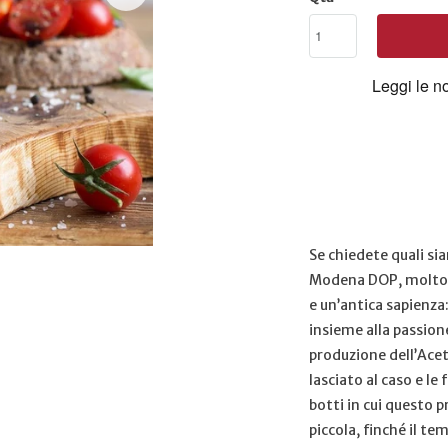
Se chiedete quali si
Modena DOP, molto p
e un’antica sapienza
insieme alla passion
produzione dell’Ace
lasciato al caso e le
botti in cui questo p
piccola, finché il t