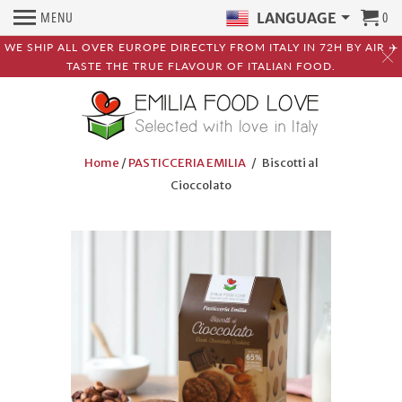
MENU
0
LANGUAGE
WE SHIP ALL OVER EUROPE DIRECTLY FROM ITALY IN 72H BY AIR ✈️
TASTE THE TRUE FLAVOUR OF ITALIAN FOOD.
Home
/
PASTICCERIA EMILIA
/ Biscotti al
Cioccolato