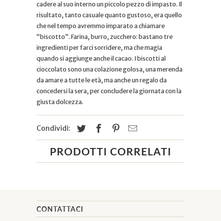
cadere al suo interno un piccolo pezzo di impasto. Il
risultato, tanto casuale quanto gustoso, era quello
che nel tempo avremmo imparato a chiamare
“biscotto”. Farina, burro, zucchero: bastano tre
ingredienti per farci sorridere, ma che magia
quando si aggiunge anche il cacao. I biscotti al
cioccolato sono una colazione golosa, una merenda
da amare a tutte le età, ma anche un regalo da
concedersi la sera, per concludere la giornata con la
giusta dolcezza.
Condividi:
PRODOTTI CORRELATI
CONTATTACI