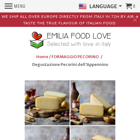
MENU
0
LANGUAGE
WE SHIP ALL OVER EUROPE DIRECTLY FROM ITALY IN 72H BY AIR ✈️
TASTE THE TRUE FLAVOUR OF ITALIAN FOOD.
Home
/
FORMAGGIO PECORINO
/
Degustazione Pecorini dell'Appennino