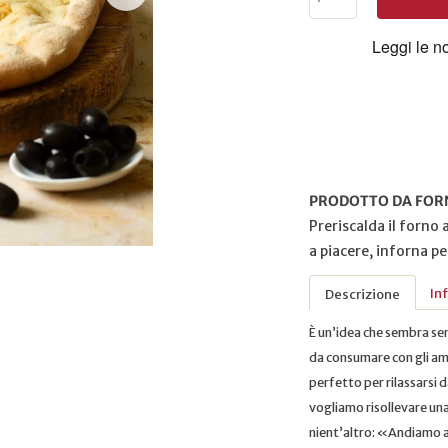
PRODOTTO DA FOR
Preriscalda il forno
a piacere, inforna pe
In
Descrizione
È un’idea che sembra sem
da consumare con gli amic
perfetto per rilassarsi d
vogliamo risollevare un
nient’altro: «Andiamo a