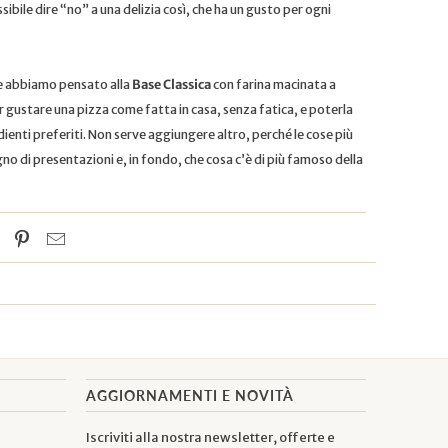
ibile dire “no” a una delizia così, che ha un gusto per ogni
e abbiamo pensato alla
Base Classica
con farina macinata a
er gustare una pizza come fatta in casa, senza fatica, e poterla
edienti preferiti. Non serve aggiungere altro, perché le cose più
 di presentazioni e, in fondo, che cosa c’è di più famoso della
AGGIORNAMENTI E NOVITÀ
Iscriviti alla nostra newsletter, offerte e