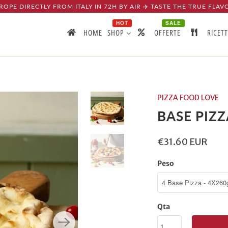
ROPE DIRECTLY FROM ITALY IN 72H BY AIR ✈️ TASTE THE TRUE FLAV
HOT
SALE
HOME
SHOP
OFFERTE
RICET
PIZZA FOOD LOVE
BASE PIZZ
€31.60 EUR
Peso
Qta