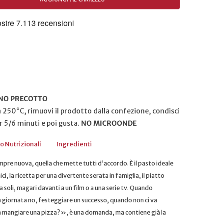
NO PRECOTTO
 a 250°C, rimuovi il prodotto dalla confezione, condisci
r 5/6 minuti e poi gusta.
NO MICROONDE
fo Nutrizionali
Ingredienti
pre nuova, quella che mette tutti d’accordo. È il pasto ideale
i, la ricetta per una divertente serata in famiglia, il piatto
a soli, magari davanti a un film o a una serie tv. Quando
a giornata no, festeggiare un successo, quando non ci va
 mangiare una pizza?», è una domanda, ma contiene già la