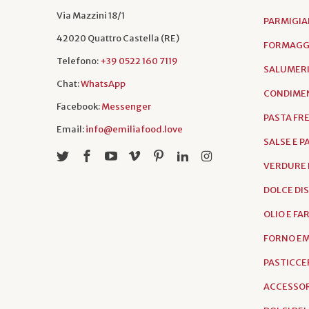
Via Mazzini 18/1
PARMIGIA
42020 Quattro Castella (RE)
FORMAGGI
Telefono:
+39 0522 160 7119
SALUMER
Chat:
WhatsApp
CONDIMEN
Facebook:
Messenger
PASTA FR
Email:
info@emiliafood.love
SALSE E 
VERDURE 
DOLCE DI
OLIO E FA
FORNO EM
PASTICCER
ACCESSOR