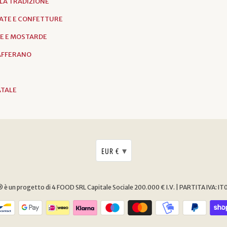
LLA TRADIZIONE
ATE E CONFETTURE
E E MOSTARDE
ZAFFERANO
ATALE
▾
EUR €
è un progetto di 4 FOOD SRL
Capitale Sociale 200.000 € I.V. | PARTITA IVA: