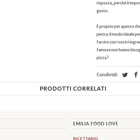
risposta, perché è imposs
gusto.
È proprio per questo ch
pietra: il modo ideale p
farcire con i vostri ingr
famose non hanno bisogno
pizza?
Condividi:
PRODOTTI CORRELATI
EMILIA FOOD LOVE
RICETTARIO