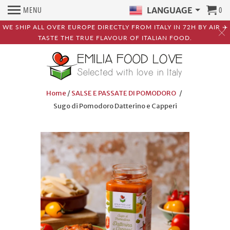
MENU
0
LANGUAGE
WE SHIP ALL OVER EUROPE DIRECTLY FROM ITALY IN 72H BY AIR ✈️
TASTE THE TRUE FLAVOUR OF ITALIAN FOOD.
Home
/
SALSE E PASSATE DI POMODORO
/
Sugo di Pomodoro Datterino e Capperi