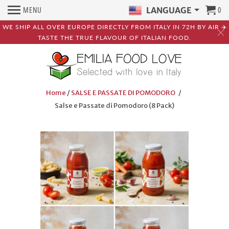
MENU
0
LANGUAGE
WE SHIP ALL OVER EUROPE DIRECTLY FROM ITALY IN 72H BY AIR ✈️
TASTE THE TRUE FLAVOUR OF ITALIAN FOOD.
Home
/
SALSE E PASSATE DI POMODORO
/
Salse e Passate di Pomodoro (8 Pack)