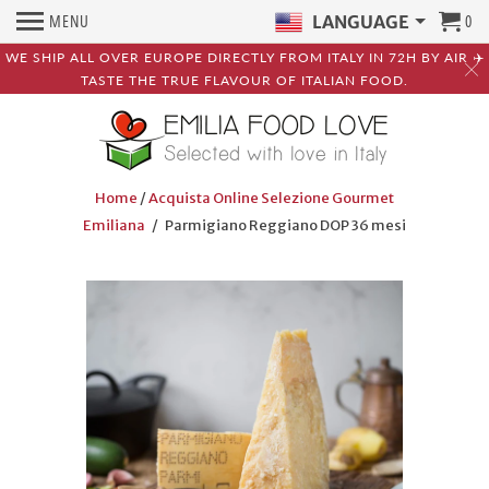
MENU
0
LANGUAGE
WE SHIP ALL OVER EUROPE DIRECTLY FROM ITALY IN 72H BY AIR ✈️
TASTE THE TRUE FLAVOUR OF ITALIAN FOOD.
Home
/
Acquista Online Selezione Gourmet
Emiliana
/ Parmigiano Reggiano DOP 36 mesi