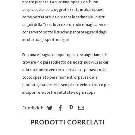
nostro pianeta. La curcuma, spezia del buon
auspicio, è ancora oggi utilizzata in alcuni paesi
come portafortuna durante le cerimonie. In altri
angoli della Terra lo zenzero, radice magica, viene
conservato sotto il cuscino per proteggersi dagli
incubi e dagli spiriti maligni.
Fortuna e magia, dunque: questo vi auguriamo di
trovare in ogni sacchetto dei nostri nuovi
Cracker
alla curcuma e zenzero
con semi di papavero. Un
tocco speziato per i momenti di pausa della
giornata, ma anche un semplice e veloce trucco per
insaporire le vostre vellutate e ogni zuppa.
Condividi:
PRODOTTI CORRELATI