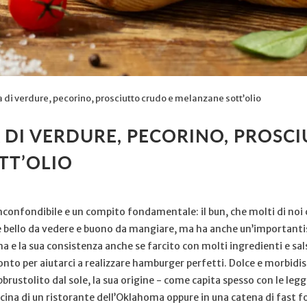
di verdure, pecorino, prosciutto crudo e melanzane sott’olio
 DI VERDURE, PECORINO, PROSC
TT’OLIO
inconfondibile e un compito fondamentale: il bun, che molti di n
bello da vedere e buono da mangiare, ma ha anche un’importanti
a e la sua consistenza anche se farcito con molti ingredienti e sal
ronto per aiutarci a realizzare hamburger perfetti. Dolce e morbid
rustolito dal sole, la sua origine - come capita spesso con le le
ucina di un ristorante dell’Oklahoma oppure in una catena di fast f