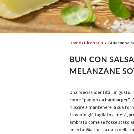
Home
/
Ricettario
/ BUN con salsa 
BUN CON SALSA
MELANZANE SO
Una precisa identità, un gusto 
come “panino da hamburger”, è 
riuscire a mantenere la sua form
trovarlo già tagliato a metà, p
ambrato come se fosse stato abb
incerta. Ma che sia nato nella c