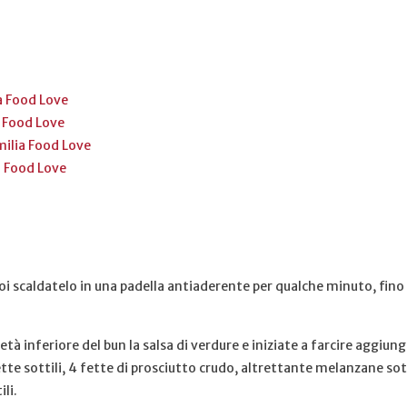
a Food Love
 Food Love
milia Food Love
a Food Love
poi scaldatelo in una padella antiaderente per qualche minuto, fi
tà inferiore del bun la salsa di verdure e iniziate a farcire aggiu
ette sottili, 4 fette di prosciutto crudo, altrettante melanzane sot
li.