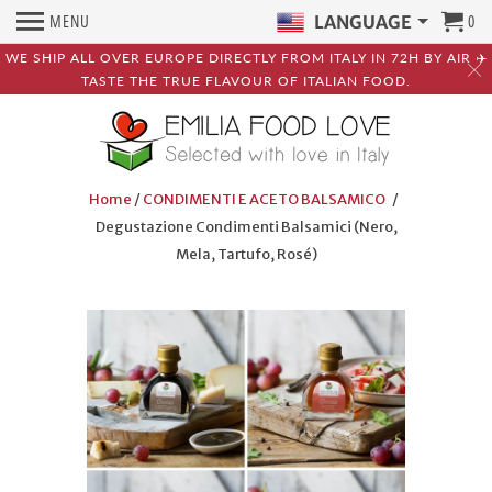
MENU
0
LANGUAGE
WE SHIP ALL OVER EUROPE DIRECTLY FROM ITALY IN 72H BY AIR ✈️
TASTE THE TRUE FLAVOUR OF ITALIAN FOOD.
Home
/
CONDIMENTI E ACETO BALSAMICO
/
Degustazione Condimenti Balsamici (Nero,
Mela, Tartufo, Rosé)