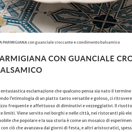
 PARMIGIANA con guanciale croccante e condimento balsamico
PARMIGIANA CON GUANCIALE CR
ALSAMICO
 entusiastica esclamazione che qualcuno pensa sia nato il termine
ndo l’etimologia di un piatto tanto versatile e goloso, ci ritrover
ilizzo frequente e affettuoso di diminutivi e vezzeggiativi. Il risott
 limiti. Viene servito nei borghi e nelle città, nei ristoranti più ele
 nobile che popolare e la sua storia è come un mosaico di esperimenti
 con ciò che avanzava dai giorni di festa, e altri aristocratici, spes