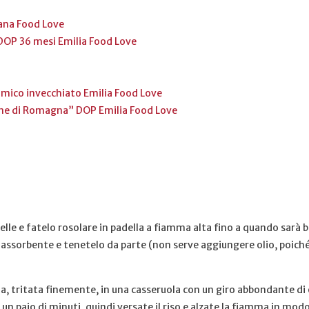
ana Food Love
OP 36 mesi Emilia Food Love
mico invecchiato Emilia Food Love
line di Romagna” DOP Emilia Food Love
arelle e fatelo rosolare in padella a fiamma alta fino a quando sarà 
assorbente e tenetelo da parte (non serve aggiungere olio, poiché il
la, tritata finemente, in una casseruola con un giro abbondante di 
un paio di minuti, quindi versate il riso e alzate la fiamma in modo