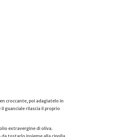
ben croccante, poi adagiatelo in
 guanciale rilascia il proprio
olio extravergine di oliva.
 da tostarlo insieme alla cipolla