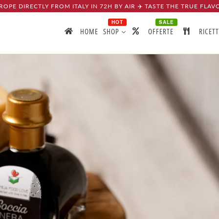
ROPE DIRECTLY FROM ITALY IN 72H BY AIR ✈️ TASTE THE TRUE FLAV
HOT
SALE
HOME
SHOP
OFFERTE
RICET