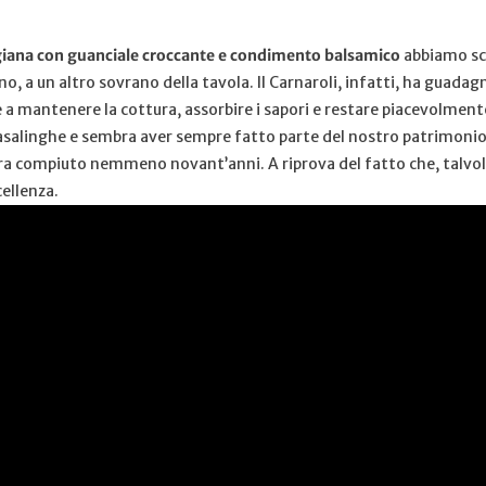
giana con guanciale croccante e condimento balsamico
abbiamo sce
 a un altro sovrano della tavola. Il Carnaroli, infatti, ha guadagnat
ire a mantenere la cottura, assorbire i sapori e restare piacevolmen
 casalinghe e sembra aver sempre fatto parte del nostro patrimon
ra compiuto nemmeno novant’anni. A riprova del fatto che, talvol
ellenza.