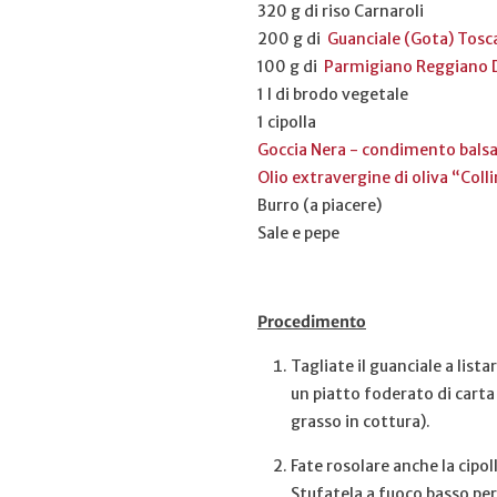
320 g di riso Carnaroli
200 g di
Guanciale (Gota) Tosc
100 g di
Parmigiano Reggiano D
1 l di brodo vegetale
1 cipolla
Goccia Nera - condimento balsa
Olio extravergine di oliva “Col
Burro (a piacere)
Sale e pepe
Procedimento
Tagliate il guanciale a list
un piatto foderato di carta 
grasso in cottura).
Fate rosolare anche la cipol
Stufatela a fuoco basso per 