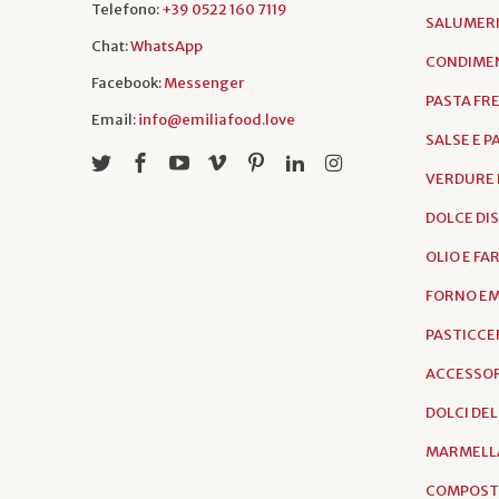
Telefono:
+39 0522 160 7119
SALUMER
Chat:
WhatsApp
CONDIMEN
Facebook:
Messenger
PASTA FR
Email:
info@emiliafood.love
SALSE E 
VERDURE 
DOLCE DI
OLIO E FA
FORNO EM
PASTICCER
ACCESSOR
DOLCI DE
MARMELL
COMPOST