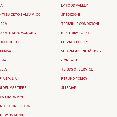
IA
LA FOOD VALLEY
TI E ACETO BALSAMICO
SPEDIZIONI
ESCA
TERMINI E CONDIZIONI
PASSATE DI POMODORO
RESI E RIMBORSI
DELL'ORTO
PRIVACY POLICY
SPENSA
SEI UNA AZIENDA? - B2B
RINA
CONTATTI
ILIA
TERMS OF SERVICE
IA EMILIA
REFUND POLICY
I DEL MESTIERE
SITEMAP
LLA TRADIZIONE
ATE E CONFETTURE
E E MOSTARDE