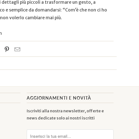
 dettagli più piccoli a trasformare un gesto, a
ico e semplice da domandarsi: “Com’è che non ci ho
non volerlo cambiare mai più.
m
AGGIORNAMENTI E NOVITÀ
Iscriviti alla nostra newsletter, offerte e
news dedicate solo ai nostri iscritti