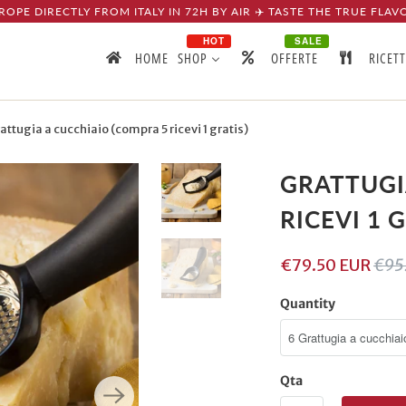
ROPE DIRECTLY FROM ITALY IN 72H BY AIR ✈️ TASTE THE TRUE FLAV
HOT
SALE
HOME
SHOP
OFFERTE
RICET
ttugia a cucchiaio (compra 5 ricevi 1 gratis)
GRATTUGI
RICEVI 1 
€79.50 EUR
€95
Quantity
Qta